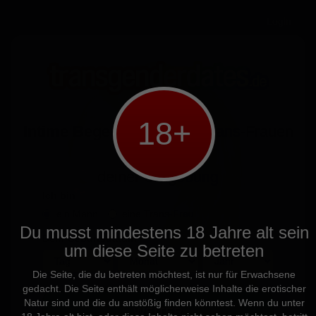
Login
18+
Intime Begegnungen
mit Trans-Frauen
in
deiner Umgebung
Ich bin
ein Mann
eine Trans-Frau
Du musst mindestens 18 Jahre alt sein
Dein Geburtsdatum
um diese Seite zu betreten
Die Seite, die du betreten möchtest, ist nur für Erwachsene
gedacht. Die Seite enthält möglicherweise Inhalte die erotischer
Natur sind und die du anstößig finden könntest. Wenn du unter
WEITER