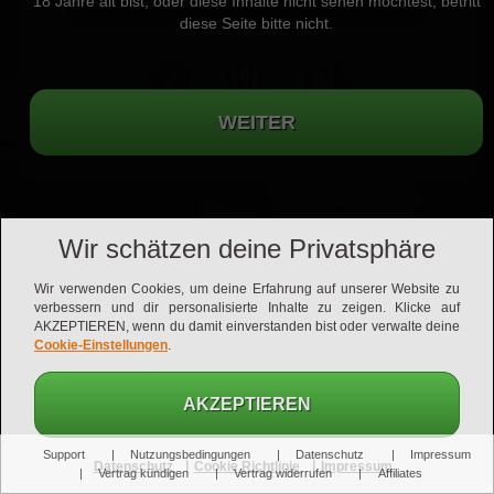
18 Jahre alt bist, oder diese Inhalte nicht sehen möchtest, betritt
diese Seite bitte nicht.
Handgeprüfte Mitglieder für echte Kontakte
Wir schätzen deine Privatsphäre
Wir verwenden Cookies, um deine Erfahrung auf unserer Website zu
verbessern und dir personalisierte Inhalte zu zeigen. Klicke auf
AKZEPTIEREN, wenn du damit einverstanden bist oder verwalte deine
Cookie-Einstellungen
.
AKZEPTIEREN
Support
Nutzungsbedingungen
Datenschutz
Impressum
|
|
Datenschutz
Cookie Richtlinie
Impressum
Vertrag kündigen
Vertrag widerrufen
Affiliates